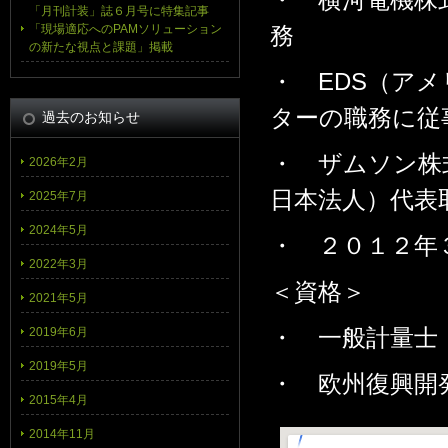
「月刊計装」誌６月号に特集記事
「現場適応へのPAMソリューション
務
の新たな視点と課題」掲載
・ EDS（ア
ターの職務に従
過去のお知らせ
・ ザムソン株
2026年2月
日本法人）代表
2025年7月
2024年5月
・ ２０１２年
2022年3月
＜資格＞
2021年5月
・ 一般計量士
2019年6月
2019年5月
・ 欧州復興開
2015年4月
2014年11月