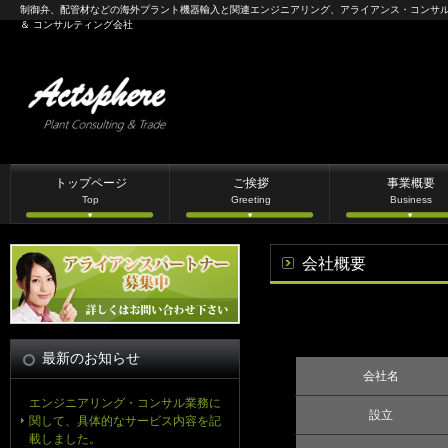
制御弁、配管材などの海外プラント機器輸入と関連エンジニアリング、アライアンス・コンサ
＆ コンサルティング会社
トップページ
ご挨拶
事業概要
Top
Greeting
Business
会社概要
最新のお知らせ
会社名
エンジニアリング・コンサル業務に
設立
関して、具体的なサービス内容を記
載しました。