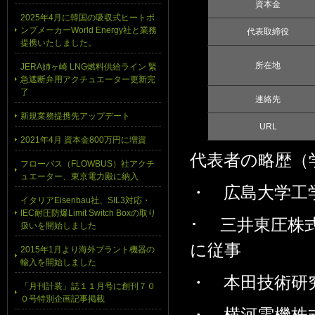
資本金
2025年4月に韓国の吸収式ヒートポ
ンプメーカーWorld Energy社と業務
代表取締役
提携いたしました。
所在地
JERA姉ヶ崎 LNG燃料供給ライン 緊
急遮断弁用アクチュエーター更新完
了
連絡先
新規業務提携先アップデート
URL
2021年4月 資本金800万円に増資
代表者の略歴（
フローバス（FLOWBUS）社アクチ
ュエーター、東京電力殿に納入
・ 広島大学工
イタリアEisenbau社、SIL3対応・
IEC耐圧防爆Limit Switch Boxの取り
･ 三井東圧株
扱いを開始しました
に従事
2015年1月より海外プラント機器の
輸入を開始しました
・ 本田技術研
「月刊計装」誌１１月号に創刊７０
０号特別企画記事掲載
・ 横河電機株