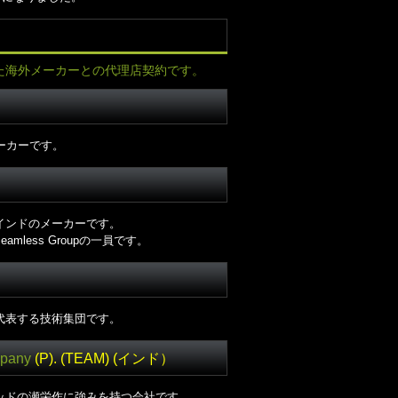
た海外メーカーとの代理店契約です。
メーカーです。
インドのメーカーです。
mless Groupの一員です。
代表する技術集団です。
mpany
(P). (TEAM) (インド）
ッドの瀬栄作に強みを持つ会社です。