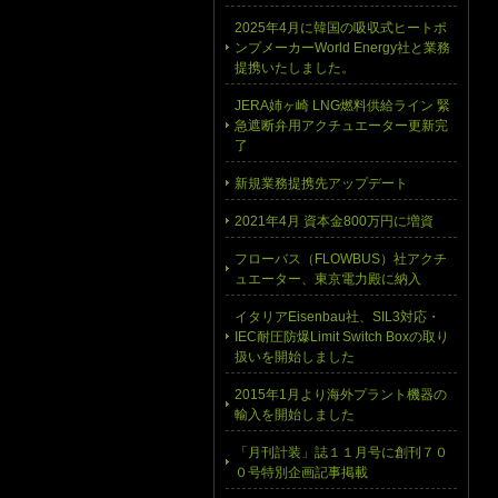
2025年4月に韓国の吸収式ヒートポ
ンプメーカーWorld Energy社と業務
提携いたしました。
JERA姉ヶ崎 LNG燃料供給ライン 緊
急遮断弁用アクチュエーター更新完
了
新規業務提携先アップデート
2021年4月 資本金800万円に増資
フローバス（FLOWBUS）社アクチ
ュエーター、東京電力殿に納入
イタリアEisenbau社、SIL3対応・
IEC耐圧防爆Limit Switch Boxの取り
扱いを開始しました
2015年1月より海外プラント機器の
輸入を開始しました
「月刊計装」誌１１月号に創刊７０
０号特別企画記事掲載