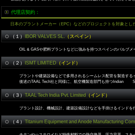
代理店契約：
日本のプラントメーカー（EPC）などのプロジェクトを対象とし
（１）
IBOR VALVES SL.
（スペイン）
OIL & GASや肥料プラントなどに強みを持つスペインのバルブ
（２）
ISMT LIMITED
（インド）
プラントや建築設備などで多用されるシームレス配管を製造する
後述のTAAL Tech社と同様に、航空機製造部門も持つIndian Sea
（３）
TAAL Tech India Pvt. Limited
（インド）
プラント設計、機械設計、建築設備設計などを手掛けるインドを
（４）
Titanium Equipment and Anode Manufacturing Co
チタンやハステロイなど特殊材料での熱交換器、圧力容器、スキ