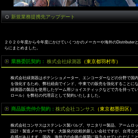
新規業務提携先アップデート
２０２０年度から今年度にかけていくつかのメーカーや海外のDistribut
らにまとめました。
業務委託契約：
株式会社緑測器
（東京都羽村市）
株式会社緑測器はポテンショメーター、エンコーダーなどの分野で国
を強化するため、弊社経由でインド、中東での販売を強化することに
緑測器の製品を使用したゲーム用ジョイスティックなどで力を持って
ロール）を弊社の代理店として契約いたしました。
商品販売仲介契約：
株式会社コンサス
（東京都墨田区）
株式会社コンサス
はステンレス製バルブ、サニタリー製品、アームロ
設計・製造メーカーです。大阪発の比較的新しい会社ですが、台湾と
在感があります。国内、海外での今後の展開に協力させていただくこ