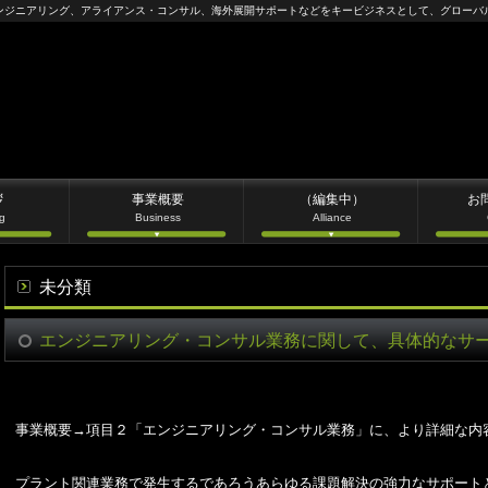
ンジニアリング、アライアンス・コンサル、海外展開サポートなどをキービジネスとして、グローバ
拶
事業概要
（編集中）
お
g
Business
Alliance
未分類
エンジニアリング・コンサル業務に関して、具体的なサ
事業概要
→
項目２「エンジニアリング・コンサル業務」に、より詳細な内
プラント関連業務で発生するであろうあらゆる課題解決の強力なサポート