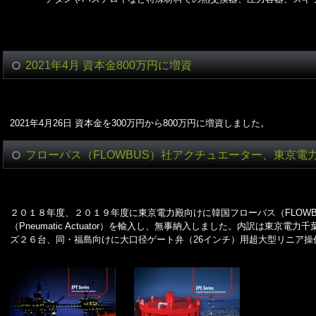
2021年4月 資本金800万円に増資
2021年4月26日 資本金を300万円から800万円に増資しました。
フローバス（FLOWBUS）社アクチュエーター、東京電
２０１８年度、２０１９年度に東京電力殿向けに韓国フローバス（FLOW
（Pneumatic Actuator）を輸入し、無事納入しました。内訳は東京
ズ２６台、同・福島向けに大口径ゲート弁（26インチ）用超大型リニア操