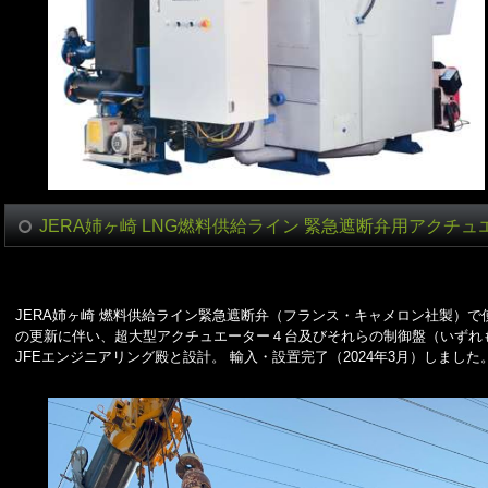
JERA姉ヶ崎 LNG燃料供給ライン 緊急遮断弁用アクチ
JERA姉ヶ崎 燃料供給ライン緊急遮断弁（フランス・キャメロン社製）
の更新に伴い、超大型アクチュエーター４台及びそれらの制御盤（いずれも韓国
JFEエンジニアリング殿と設計。 輸入・設置完了（2024年3月）しました