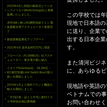
2025年4月に韓国の吸収式ヒートポ
ンプメーカーWorld Energy社と業務
この学校では年
提携いたしました。
現地で日本語の
JERA姉ヶ崎 LNG燃料供給ライン 緊
急遮断弁用アクチュエーター更新完
に送り、企業で
了
出する日本企業
新規業務提携先アップデート
す。
2021年4月 資本金800万円に増資
フローバス（FLOWBUS）社アクチ
ュエーター、東京電力殿に納入
また清河ビジネ
イタリアEisenbau社、SIL3対応・
に、あらゆるビ
IEC耐圧防爆Limit Switch Boxの取り
扱いを開始しました
現地語や英語の
2015年1月より海外プラント機器の
輸入を開始しました
ベトナムでの事
「月刊計装」誌１１月号に創刊７０
お問い合わせく
０号特別企画記事掲載