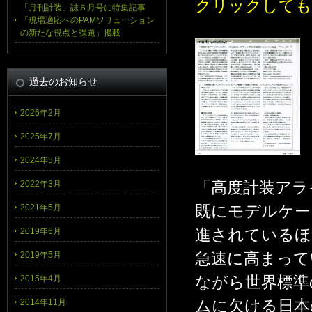
クリックしても
「月刊計装」誌６月号に特集記事
「現場適応へのPAMソリューション
の新たな視点と課題」掲載
過去のお知らせ
2026年2月
2025年7月
2024年5月
「高度計装アラ
2022年3月
既にモデルケー
2021年5月
進されているほ
2019年6月
急速に高まって
2019年5月
ながら世界標準
2015年4月
ムに欠ける日本
2014年11月