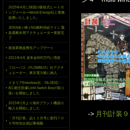
2025年4月に韓国の吸収式ヒートポ
ンプメーカーWorld Energy社と業務
提携いたしました。
JERA姉ヶ崎 LNG燃料供給ライン 緊
急遮断弁用アクチュエーター更新完
了
新規業務提携先アップデート
2021年4月 資本金800万円に増資
フローバス（FLOWBUS）社アクチ
ュエーター、東京電力殿に納入
イタリアEisenbau社、SIL3対応・
IEC耐圧防爆Limit Switch Boxの取り
扱いを開始しました
2015年1月より海外プラント機器の
輸入を開始しました
->
月刊計装９
「月刊計装」誌１１月号に創刊７０
０号特別企画記事掲載