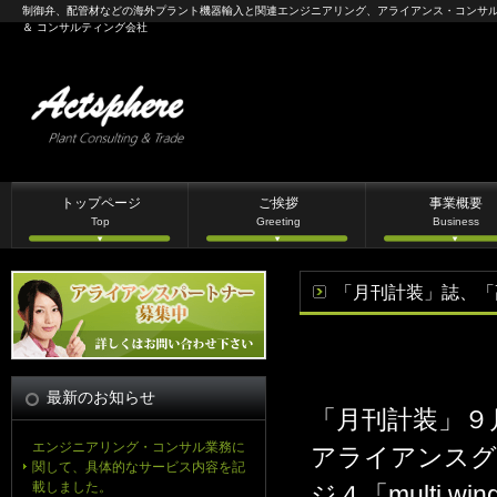
制御弁、配管材などの海外プラント機器輸入と関連エンジニアリング、アライアンス・コンサ
＆ コンサルティング会社
トップページ
ご挨拶
事業概要
Top
Greeting
Business
「月刊計装」誌、「
最新のお知らせ
「月刊計装」９
エンジニアリング・コンサル業務に
アライアンスグ
関して、具体的なサービス内容を記
載しました。
ジ４「multi 