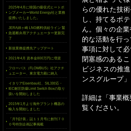
2025年4月に韓国の吸収式ヒートポ
らの優れた技術
ンプメーカーWorld Energy社と業務
し、持てるポテ
提携いたしました。
ん。個々の企業
JERA姉ヶ崎 LNG燃料供給ライン 緊
急遮断弁用アクチュエーター更新完
的な活動を行っ
了
事項に対して必
新規業務提携先アップデート
閉塞感のあるこ
2021年4月 資本金800万円に増資
ビジネスの推進
フローバス（FLOWBUS）社アクチ
ュエーター、東京電力殿に納入
ンスグループ」
イタリアEisenbau社、SIL3対応・
IEC耐圧防爆Limit Switch Boxの取り
扱いを開始しました
詳細は「事業概
2015年1月より海外プラント機器の
覧ください。
輸入を開始しました
「月刊計装」誌１１月号に創刊７０
０号特別企画記事掲載