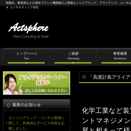
制御弁、配管材などの海外プラント機器輸入と関連エンジニアリング、アライアンス・コンサ
＆ コンサルティング会社
トップページ
ご挨拶
事業概要
Top
Greeting
Business
「高度計装アライア
最新のお知らせ
化学工業など装
エンジニアリング・コンサル業務に
ントマネジメン
関して、具体的なサービス内容を記
載しました。
展と相まって様