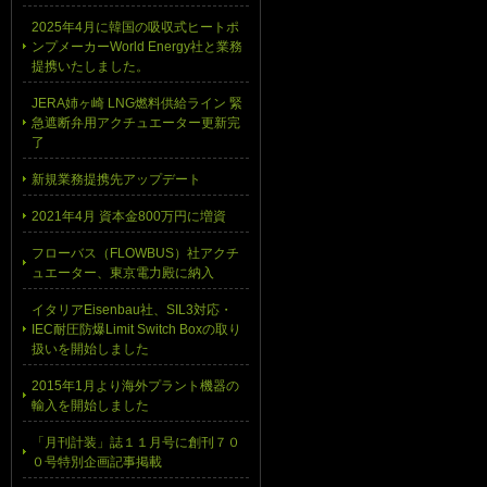
2025年4月に韓国の吸収式ヒートポ
ンプメーカーWorld Energy社と業務
提携いたしました。
JERA姉ヶ崎 LNG燃料供給ライン 緊
急遮断弁用アクチュエーター更新完
了
新規業務提携先アップデート
2021年4月 資本金800万円に増資
フローバス（FLOWBUS）社アクチ
ュエーター、東京電力殿に納入
イタリアEisenbau社、SIL3対応・
IEC耐圧防爆Limit Switch Boxの取り
扱いを開始しました
2015年1月より海外プラント機器の
輸入を開始しました
「月刊計装」誌１１月号に創刊７０
０号特別企画記事掲載